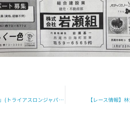
YouTubeチャンネル「Triathlon Japan」(トライアスロンジャパン公式チャンネル)にて、林愛望選手のインタビュー動画が紹介されました。
【レース情報】林