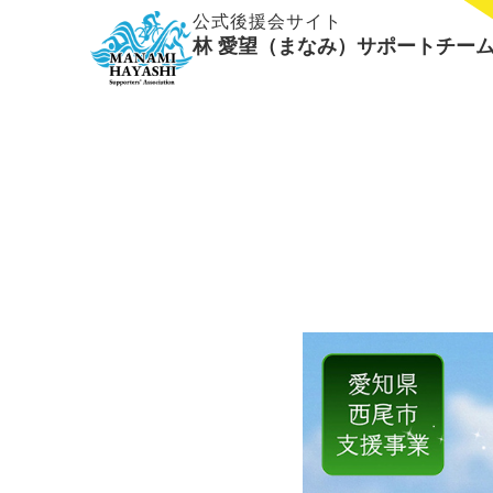
内
公式後援会サイト
容
林 愛望（まなみ）サポートチー
を
ス
キ
ッ
プ